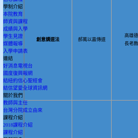
學制介紹
本院教育
師資與課程
成績與入學
高雄
學生見證
創意講道法
郝萬以嘉傳道
媒體報導
長老
入學申請表
連結
好消息電視台
國度復興報網
結紐約信心聖經會
結信望愛全球資訊網
關於我們
教師與主任
台灣分院成立由來
課程介紹
2018課程介紹
課程介紹