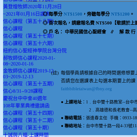
黃登煌牧師2020年11月28日
~2021年01月16日課表
◎
每學分
NT$1500
，旁聽每學分
NT$1200
。
信心課程（第五十八期）
◎
首次報名，請繳報名費
NT$500
【
敬請於上
信心課程
◎
戶
名：
中華民國信心聖經會 ∥
解
款
行
信心課程（第五十七期）
信心課程（第五十六期）
紐約信心聖經神學院台灣分院
郝牧師信心課程2020-01-
08~2020-01-16
金牧師信心課程2019-12-
(註)
每個學員請根據自己的時間選修想要
03~2019-12-13
否請您在選課表上勾選本期要上的課
信心課程（第五十五期）
faithbibletaiwan@fbny.org
信心8/31--9/28課程
慶祝台中中會40週年
● 上課地址
：1﹒台中雙十路教室--台中市
108年畢業典禮邀請函
2
﹒
高雄德和長老教會--高
信心課程（第五十四期）
● 聯絡電話
：張逢春主任 手機：0933-18939
信心課程（第五十二期）
● 聯絡地址
：台中市雙十路一段4-33號11
信心課程（第五十期）
十誡與八福-上課時間