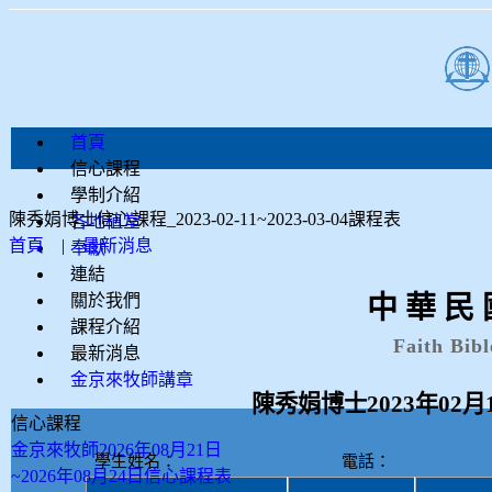
首頁
信心課程
學制介紹
陳秀娟博士信心課程_2023-02-11~2023-03-04課程表
各地植堂
首頁
|
最新消息
奉獻
連結
關於我們
中 華 民 
課程介紹
Faith Bibl
最新消息
金京來牧師講章
陳秀娟博士
2023
年
02
月
信心課程
金京來牧師2026年08月21日
學生姓名： 電話
~2026年08月24日信心課程表