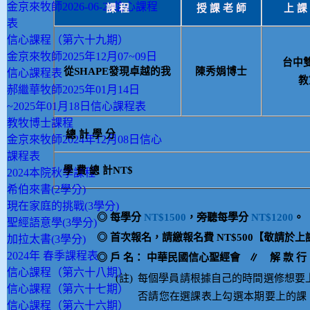
金京來牧師2026-06-22信心課程
課
程
授
課
老
師
上
課
表
信心課程（第六十九期）
金京來牧師2025年12月07~09日
台中
從
SHAPE
發現卓越的我
陳秀娟博士
信心課程表
教
郝繼華牧師2025年01月14日
~2025年01月18日信心課程表
教牧博士課程
總
計
學
分
金京來牧師2024年12月08日信心
課程表
學
費
總
計
NT$
2024本院秋季課程
希伯來書(2學分)
現在家庭的挑戰(3學分)
◎
每學分
NT$1500
，旁聽每學分
NT$1200
。
聖經語意學(3學分)
◎
首次報名，請繳報名費
NT$500
【
敬請於上
加拉太書(3學分)
2024年 春季課程表
◎
戶
名：
中華民國信心聖經會 ∥
解
款
行
信心課程（第六十八期）
(註)
每個學員請根據自己的時間選修想要
信心課程（第六十七期）
否請您在選課表上勾選本期要上的課
信心課程（第六十六期）